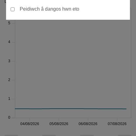
Lefel yr afon (m)
Peidiwch â dangos hwn eto