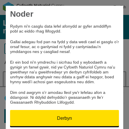
English
Noder
Lefelau afonydd, glawiad, a data
Rydym ni'n casglu data lefel afonydd ar gyfer amddiffyn
môr
pobl ac eiddo rhag llifogydd.
Gallai adegau fod pan na fydd y data wedi cael ei gasglu o'r
orsaf fesur, ac o ganlyniad ni fydd y canlyniadau'n
Yn ôl i’r chwiliad
ymddangos nes y casgliad nesaf.
Afon Cothi yn Felin Mynachdy
Er ein bod ni'n ymdrechu i sicrhau fod y wybodaeth a
gynigir yn fanwl gywir, nid yw Cyfoeth Naturiol Cymru na'u
gweithwyr na'u gweithredwyr yn derbyn cyfrifoldeb am
unrhyw ddata anghywir neu ddata a gaiff ei hepgor, boed
Manylion
Lefel yr afon
Llywiwr
hynny wedi'i achosi gan esgeulustra neu ddim.
Dim ond awgrym o'r amodau lleol yw'r lefelau afon a
ddangosir. Ni ddylid defnyddio'r gwasanaeth yn lle'r
Sut mae defnyddio'r graff hwn
Gwasanaeth Rhybuddion Llifogydd.
Darlleniad diweddaraf:
0.471m
Derbyn
07/08/26 08:45