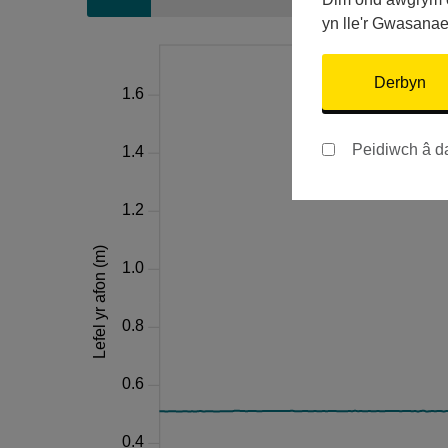
yn lle'r Gwasana
Derbyn
Peidiwch â d