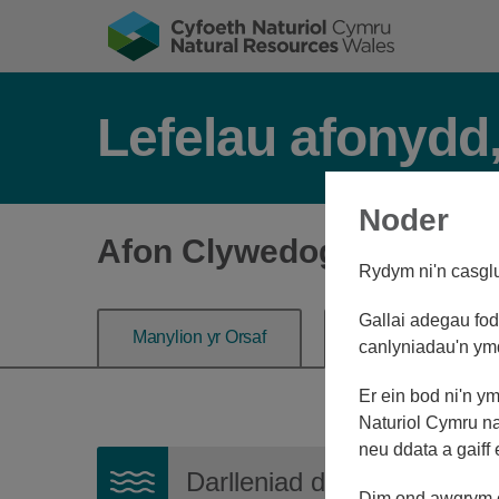
Lefelau afonydd,
Noder
Afon Clywedog ym Mrynta
Rydym ni'n casglu 
Gallai adegau fod 
Manylion yr Orsaf
Lefel yr afon
canlyniadau'n ym
Er ein bod ni'n y
Naturiol Cymru na
neu ddata a gaiff
Darlleniad diweddaraf:
0.
Dim ond awgrym o'