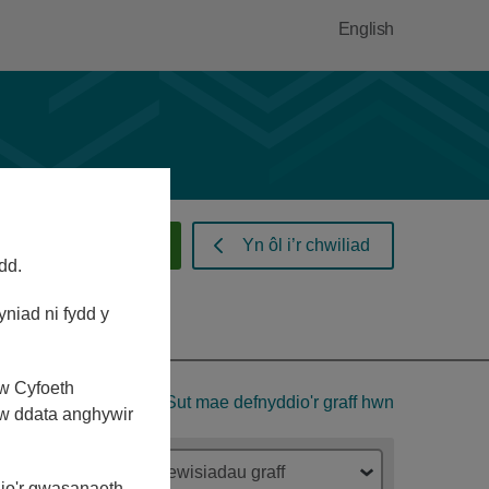
English
Rhybuddion llifogydd
Yn ôl i’r chwiliad
dd.
yniad ni fydd y
yw Cyfoeth
Sut mae defnyddio'r graff hwn
yw ddata anghywir
Dewisiadau graff
dio'r gwasanaeth