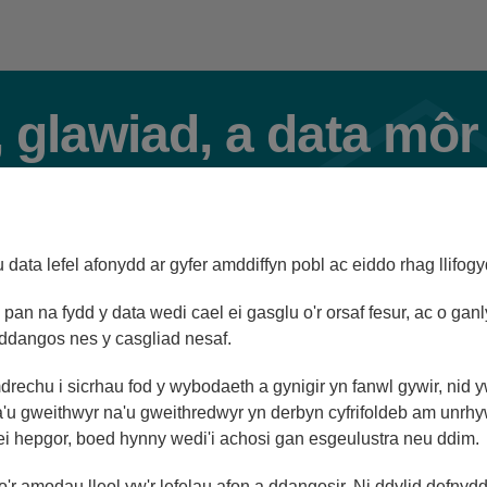
 glawiad, a data môr
il
data lefel afonydd ar gyfer amddiffyn pobl ac eiddo rhag llifogy
pan na fydd y data wedi cael ei gasglu o'r orsaf fesur, ac o ganl
Llywiwr Gorsafoedd
ddangos nes y casgliad nesaf.
mdrechu i sicrhau fod y wybodaeth a gynigir yn fanwl gywir, nid 
'u gweithwyr na'u gweithredwyr yn derbyn cyfrifoldeb am unrh
 ei hepgor, boed hynny wedi'i achosi gan esgeulustra neu ddim.
508m
07/08/26 17:15
r amodau lleol yw'r lefelau afon a ddangosir. Ni ddylid defnyd