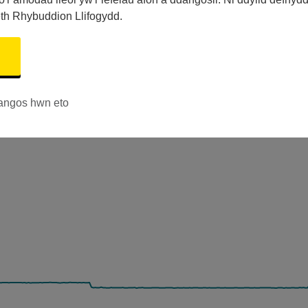
eth Rhybuddion Llifogydd.
angos hwn eto