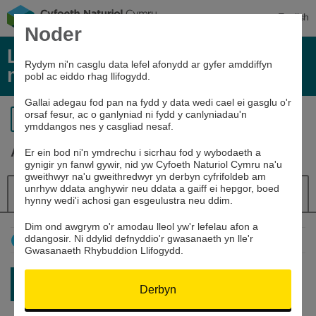
English
Noder
Lefelau afonydd, glawiad, a data
Rydym ni'n casglu data lefel afonydd ar gyfer amddiffyn
môr
pobl ac eiddo rhag llifogydd.
Gallai adegau fod pan na fydd y data wedi cael ei gasglu o'r
orsaf fesur, ac o ganlyniad ni fydd y canlyniadau'n
Yn ôl i’r chwiliad
ymddangos nes y casgliad nesaf.
Afon Wysg ym Mhont Gadwyni
Er ein bod ni'n ymdrechu i sicrhau fod y wybodaeth a
gynigir yn fanwl gywir, nid yw Cyfoeth Naturiol Cymru na'u
gweithwyr na'u gweithredwyr yn derbyn cyfrifoldeb am
unrhyw ddata anghywir neu ddata a gaiff ei hepgor, boed
Manylion
Lefel yr afon
Llywiwr
hynny wedi'i achosi gan esgeulustra neu ddim.
Dim ond awgrym o'r amodau lleol yw'r lefelau afon a
ddangosir. Ni ddylid defnyddio'r gwasanaeth yn lle'r
Sut mae defnyddio'r graff hwn
Gwasanaeth Rhybuddion Llifogydd.
Darlleniad diweddaraf:
0.346m
Derbyn
06/08/26 22:45