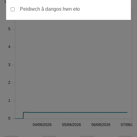
Lefel yr afon (m)
Peidiwch â dangos hwn eto