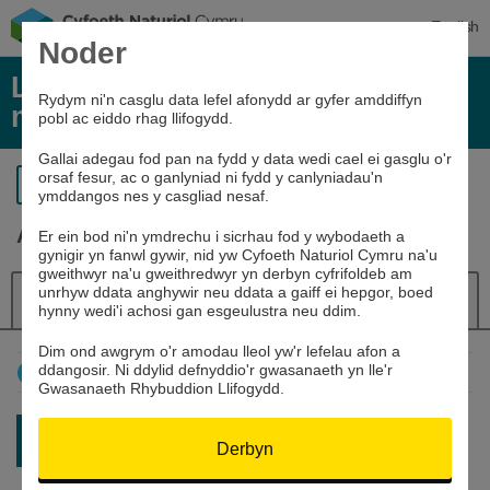
English
Noder
Lefelau afonydd, glawiad, a data
Rydym ni'n casglu data lefel afonydd ar gyfer amddiffyn
môr
pobl ac eiddo rhag llifogydd.
Gallai adegau fod pan na fydd y data wedi cael ei gasglu o'r
orsaf fesur, ac o ganlyniad ni fydd y canlyniadau'n
Yn ôl i’r chwiliad
ymddangos nes y casgliad nesaf.
Afon Gwy yn Llanfair-ym-Muallt
Er ein bod ni'n ymdrechu i sicrhau fod y wybodaeth a
gynigir yn fanwl gywir, nid yw Cyfoeth Naturiol Cymru na'u
gweithwyr na'u gweithredwyr yn derbyn cyfrifoldeb am
unrhyw ddata anghywir neu ddata a gaiff ei hepgor, boed
Manylion
Lefel yr afon
Llywiwr
hynny wedi'i achosi gan esgeulustra neu ddim.
Dim ond awgrym o'r amodau lleol yw'r lefelau afon a
ddangosir. Ni ddylid defnyddio'r gwasanaeth yn lle'r
Sut mae defnyddio'r graff hwn
Gwasanaeth Rhybuddion Llifogydd.
Darlleniad diweddaraf:
0.899m
Derbyn
07/08/26 05:45