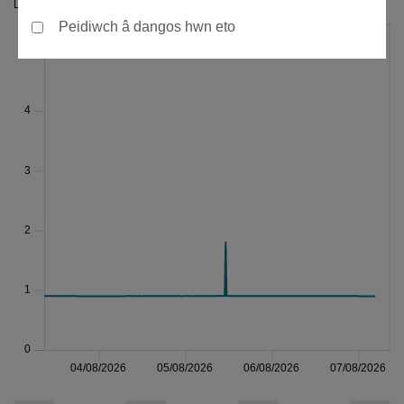
Lefel yr afon (m)
Peidiwch â dangos hwn eto