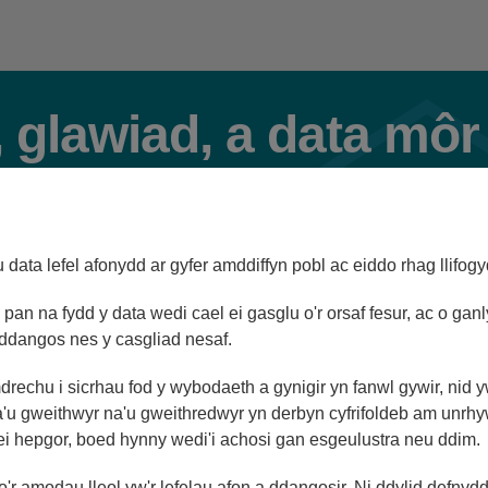
 glawiad, a data môr
Dewis Math(au) o Orsaf
data lefel afonydd ar gyfer amddiffyn pobl ac eiddo rhag llifogy
Afon
Glawiad
Llanwol
pan na fydd y data wedi cael ei gasglu o'r orsaf fesur, ac o ganl
ddangos nes y casgliad nesaf.
mdrechu i sicrhau fod y wybodaeth a gynigir yn fanwl gywir, nid 
ygfa gyfun
Gweld fel rhestr
'u gweithwyr na'u gweithredwyr yn derbyn cyfrifoldeb am unrh
 ei hepgor, boed hynny wedi'i achosi gan esgeulustra neu ddim.
r amodau lleol yw'r lefelau afon a ddangosir. Ni ddylid defnyd