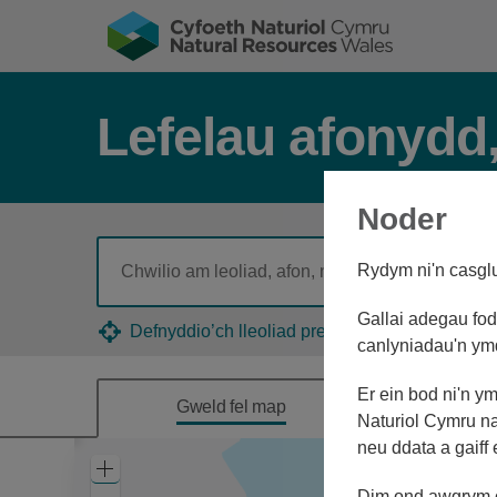
Lefelau afonydd,
Noder
Rydym ni'n casglu 
Gallai adegau fod 
Defnyddio’ch lleoliad presennol
canlyniadau'n ym
Er ein bod ni'n y
Gweld fel map
Gol
Naturiol Cymru na
neu ddata a gaiff
Zoom
In
Dim ond awgrym o'