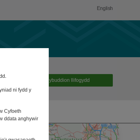
English
dd.
Rhybuddion llifogydd
yniad ni fydd y
yw Cyfoeth
yw ddata anghywir
dio'r gwasanaeth