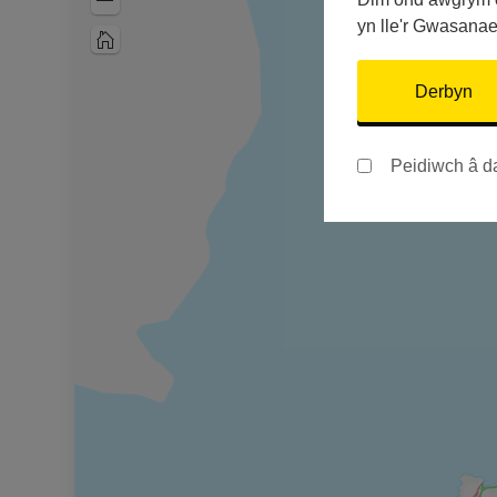
Zoom
Out
yn lle'r Gwasana
Home
Derbyn
Peidiwch â d