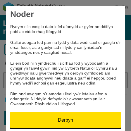
English
Noder
Lefelau afonydd, glawiad, a data
Rydym ni'n casglu data lefel afonydd ar gyfer amddiffyn
môr
pobl ac eiddo rhag llifogydd.
Gallai adegau fod pan na fydd y data wedi cael ei gasglu o'r
orsaf fesur, ac o ganlyniad ni fydd y canlyniadau'n
Yn ôl i’r chwiliad
ymddangos nes y casgliad nesaf.
Afon Colwyn yn Hafod Wydr
Er ein bod ni'n ymdrechu i sicrhau fod y wybodaeth a
gynigir yn fanwl gywir, nid yw Cyfoeth Naturiol Cymru na'u
gweithwyr na'u gweithredwyr yn derbyn cyfrifoldeb am
unrhyw ddata anghywir neu ddata a gaiff ei hepgor, boed
Manylion
Lefel yr afon
Llywiwr
hynny wedi'i achosi gan esgeulustra neu ddim.
Dim ond awgrym o'r amodau lleol yw'r lefelau afon a
ddangosir. Ni ddylid defnyddio'r gwasanaeth yn lle'r
Sut mae defnyddio'r graff hwn
Gwasanaeth Rhybuddion Llifogydd.
Darlleniad diweddaraf:
0.032m
Derbyn
09/08/26 11:15