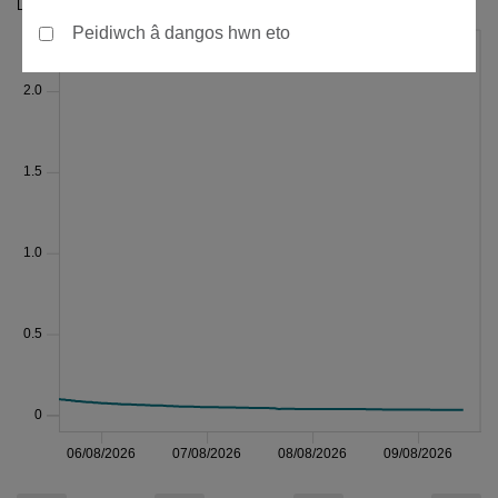
Lefel yr afon (m)
Peidiwch â dangos hwn eto