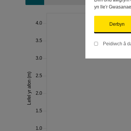
yn lle'r Gwasana
Derbyn
Peidiwch â d