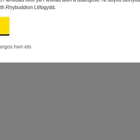
eth Rhybuddion Llifogydd.
angos hwn eto