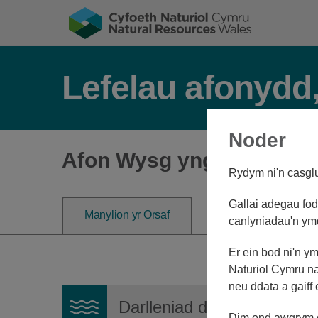
Lefelau afonydd,
Noder
Afon Wysg yng Nghored 
Rydym ni'n casglu 
Gallai adegau fod 
Manylion yr Orsaf
Lefel yr afon
canlyniadau'n ym
Er ein bod ni'n y
Naturiol Cymru na
neu ddata a gaiff
Darlleniad diweddaraf:
0.
Dim ond awgrym o'