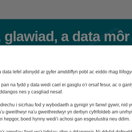
 glawiad, a data môr
Trostre
data lefel afonydd ar gyfer amddiffyn pobl ac eiddo rhag llifogy
pan na fydd y data wedi cael ei gasglu o'r orsaf fesur, ac o ganl
Llywiwr Gorsafoedd
ddangos nes y casgliad nesaf.
mdrechu i sicrhau fod y wybodaeth a gynigir yn fanwl gywir, nid 
'u gweithwyr na'u gweithredwyr yn derbyn cyfrifoldeb am unrh
 ei hepgor, boed hynny wedi'i achosi gan esgeulustra neu ddim.
154m
07/08/26 17:15
r amodau lleol yw'r lefelau afon a ddangosir. Ni ddylid defnyd