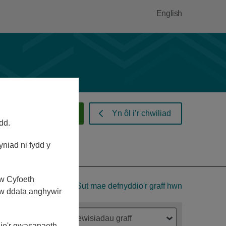
English
Rhybuddion llifogydd
Yn ôl i’r chwiliad
dd.
yniad ni fydd y
yw Cyfoeth
Sut mae defnyddio'r graff hwn
yw ddata anghywir
Dewisiadau graff
dio'r gwasanaeth